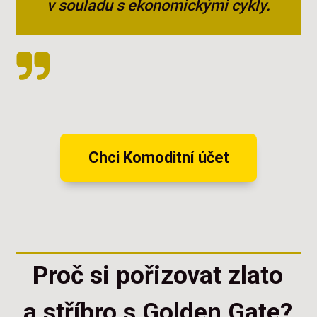
v souladu s ekonomickými cykly.
Chci Komoditní účet
Proč si pořizovat zlato
a stříbro s Golden Gate?