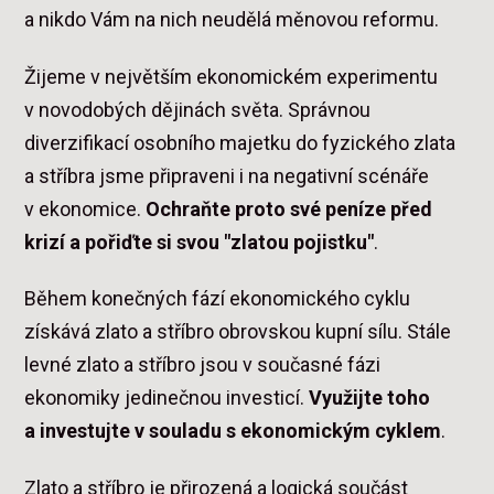
a nikdo Vám na nich neudělá měnovou reformu.
Žijeme v největším ekonomickém experimentu
v novodobých dějinách světa. Správnou
diverzifikací osobního majetku do fyzického zlata
a stříbra jsme připraveni i na negativní scénáře
v ekonomice.
Ochraňte proto své peníze před
krizí a pořiďte si svou "zlatou pojistku"
.
Během konečných fází ekonomického cyklu
získává zlato a stříbro obrovskou kupní sílu. Stále
levné zlato a stříbro jsou v současné fázi
ekonomiky jedinečnou investicí.
Využijte toho
a investujte v souladu s ekonomickým cyklem
.
Zlato a stříbro je přirozená a logická součást