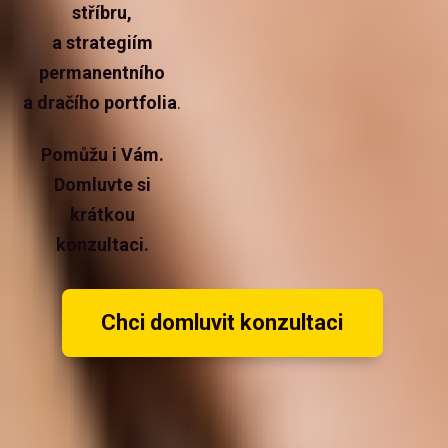
stříbru,
a strategiím
permanentního
a dračího portfolia
.
Pomůžu i Vám.
Domluvte si
krátkou
konzultaci.
Chci domluvit konzultaci