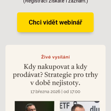
(Registrací získáte i záznam.)
Chci vidět webinář