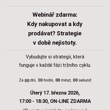
Webinář zdarma:
Kdy nakupovat a kdy
prodávat? Strategie
v době nejistoty.
Vybudujte si strategii, která
funguje v každé fázi tržního cyklu.
Za
dní
0
0
hodin
0
0
minut
0
0
sekund
0
0
Úterý 17. března 2026,
17:00 - 18:30,
ON-LINE ZDARMA