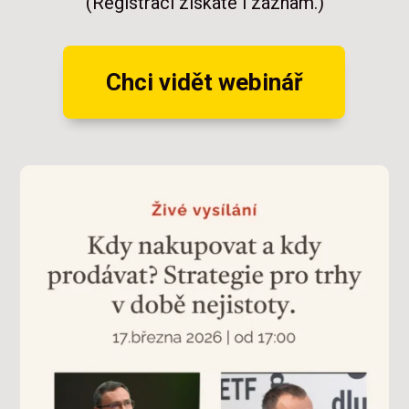
(Registrací získáte i záznam.)
Chci vidět webinář