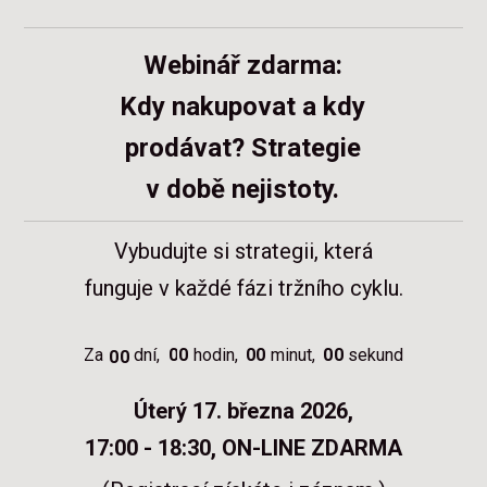
Webinář zdarma:
Kdy nakupovat a kdy
prodávat? Strategie
v době nejistoty.
Vybudujte si strategii, která
funguje v každé fázi tržního cyklu.
Za
dní
0
0
hodin
0
0
minut
0
0
sekund
0
0
Úterý 17. března 2026,
17:00 - 18:30,
ON-LINE ZDARMA