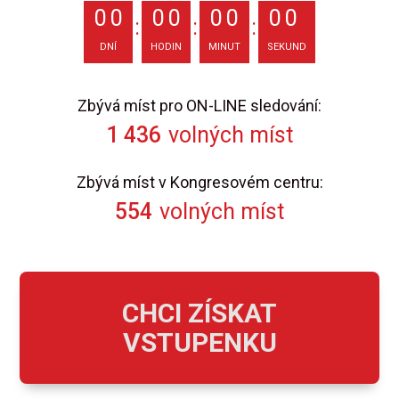
0
0
0
0
0
0
0
0
DNÍ
HODIN
MINUT
SEKUND
Zbývá míst pro ON-LINE sledování:
1 436
volných míst
Zbývá míst v Kongresovém centru:
554
volných míst
CHCI ZÍSKAT
VSTUPENKU