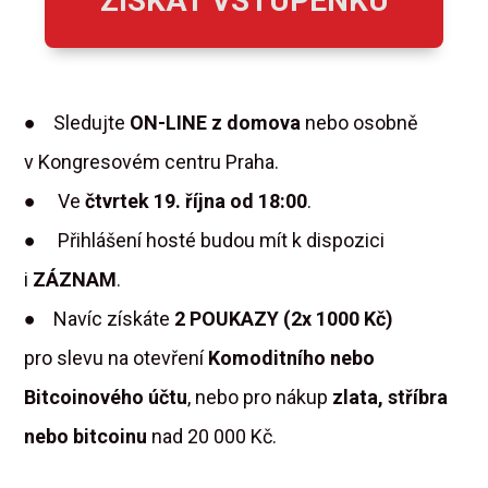
ZÍSKAT VSTUPENKU
● Sledujte
ON-LINE z domova
nebo osobně
v Kongresovém centru Praha.
●
Ve
čtvrtek 19. října od 18:00
.
● Přihlášení hosté budou mít k dispozici
i
ZÁZNAM
.
● Navíc získáte
2 POUKAZY (2x 1000 Kč)
pro slevu na otevření
Komoditního nebo
Bitcoinového účtu
, nebo pro nákup
zlata, stříbra
nebo bitcoinu
nad 20 000 Kč.