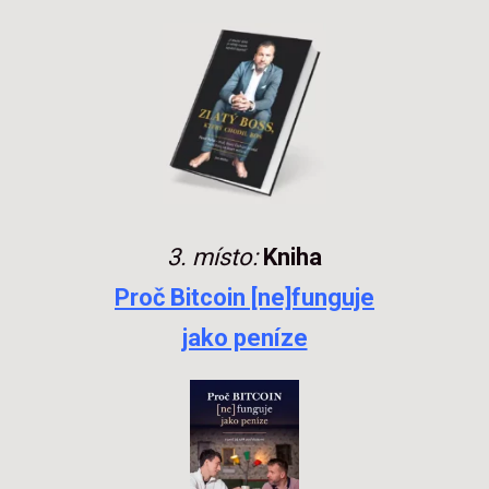
3. místo:
Kniha
Proč Bitcoin [ne]funguje
jako peníze