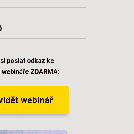
O
si poslat odkaz ke
í webináře ZDARMA:
vidět webinář