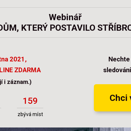
Webinář
DŮM, KTERÝ POSTAVILO STŘÍBR
tna 2021,
Nechte 
LINE ZDARMA
sledován
jí i záznam.)
Chci 
159
zbývá míst