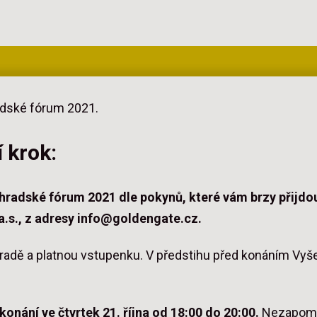
adské fórum 2021.
 krok:
radské fórum 2021 dle pokynů, které vám brzy přijdou
a.s., z adresy info@goldengate.cz.
hradě a platnou vstupenku. V předstihu před konáním Vyš
onání ve čtvrtek 21. října od 18:00 do 20:00.
Nezapomeň