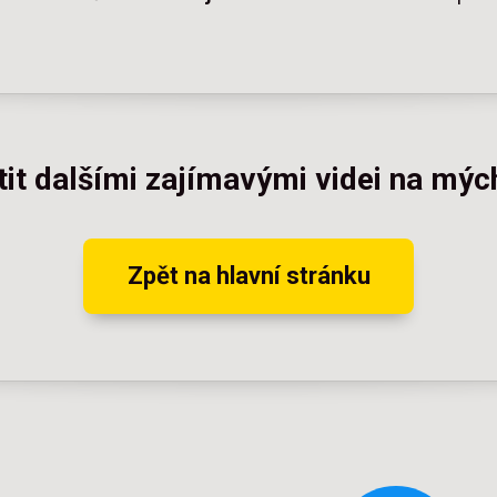
tit dalšími zajímavými videi na mý
Zpět na hlavní stránku